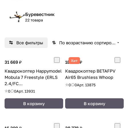
Буревестник
22 товара
Все фильтры
По возрастанию сортировки
Хит
31 669 ₽
18 036 ₽
Квадрокоптер Happymodel
Квадрокоптер BETAFPV
Mobula 7 Freestyle (ERLS
Air65 Brushless Whoop
2.4/FC
0
0
Арт.
13875
STM32F411/HDZeroLux/40мм)
0
0
Арт.
13931
В корзину
В корзину
16 399 ₽
38 778 ₽