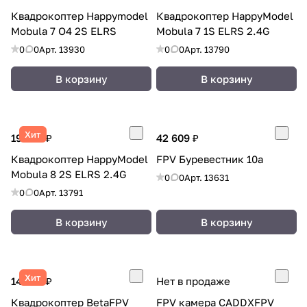
Квадрокоптер Happymodel
Квадрокоптер HappyModel
Mobula 7 O4 2S ELRS
Mobula 7 1S ELRS 2.4G
0
0
Арт.
13930
0
0
Арт.
13790
В корзину
В корзину
Хит
19 903 ₽
42 609 ₽
Квадрокоптер HappyModel
FPV Буревестник 10а
Mobula 8 2S ELRS 2.4G
0
0
Арт.
13631
0
0
Арт.
13791
В корзину
В корзину
Хит
14 835 ₽
Нет в продаже
Квадрокоптер BetaFPV
FPV камера CADDXFPV