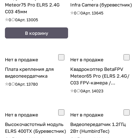
Meteor75 Pro ELRS 2.4G
Infra Camera (буревестник)
C03 45мм
0
0
Арт.
13645
0
0
Арт.
13005
В корзину
Нет в продаже
Нет в продаже
Плата крепления для
Квадрокоптер BetaFPV
видеопеердатчика
Meteor65 Pro (ELRS 2.4G/
C03 FPV-камера /
0
0
Арт.
13780
проп.35мм)
0
0
Арт.
14023
Нет в продаже
Нет в продаже
Высокочастотный модуль
Видеопередатчик 1.2ГГц
ELRS 400TX (Буревестник)
2Вт (HumbirdTec)