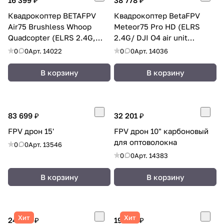
Квадрокоптер BETAFPV
Квадрокоптер BetaFPV
Air75 Brushless Whoop
Meteor75 Pro HD (ELRS
Quadcopter (ELRS 2.4G,
2.4G/ DJI O4 air unit
5‑in‑1
bracket)
0
0
Арт.
14022
0
0
Арт.
14036
FC/ESC/OSD/VTX/RX)
В корзину
В корзину
83 699 ₽
32 201 ₽
FPV дрон 15'
FPV дрон 10" карбоновый
для оптоволокна
0
0
Арт.
13546
0
0
Арт.
14383
В корзину
В корзину
Хит
Хит
24 502 ₽
19 250 ₽