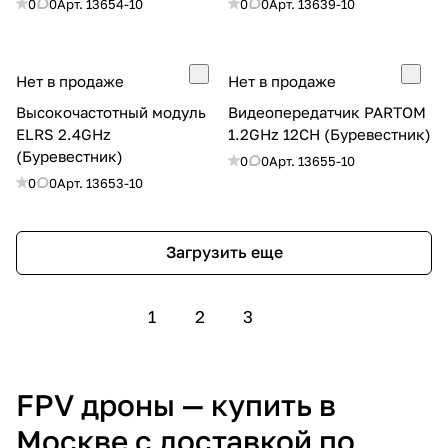
0
0
Арт.
13654-10
0
0
Арт.
13639-10
Нет в продаже
Нет в продаже
Высокочастотный модуль
Видеопередатчик PARTOM
ELRS 2.4GHz
1.2GHz 12CH (Буревестник)
(Буревестник)
0
0
Арт.
13655-10
0
0
Арт.
13653-10
Загрузить еще
1
2
3
FPV дроны — купить в
Москве с доставкой по