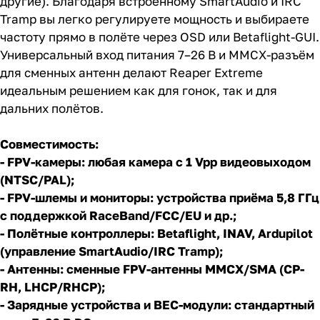
другие). Благодаря встроенному SmartAudio и IRC
Tramp вы легко регулируете мощность и выбираете
частоту прямо в полёте через OSD или Betaflight-GUI.
Универсальный вход питания 7–26 В и MMCX-разъём
для сменных антенн делают Reaper Extreme
идеальным решением как для гонок, так и для
дальних полётов.
Совместимость:
- FPV-камеры: любая камера с 1 Vpp видео­выходом
(NTSC/PAL);
- FPV-шлемы и мониторы: устройства приёма 5,8 ГГц
с поддержкой RaceBand/FCC/EU и др.;
- Полётные контроллеры: Betaflight, INAV, Ardupilot
(управление SmartAudio/IRC Tramp);
- Антенны: сменные FPV-антенны MMCX/SMA (CP-
RH, LHCP/RHCP);
- Зарядные устройства и BEC-модули: стандартный