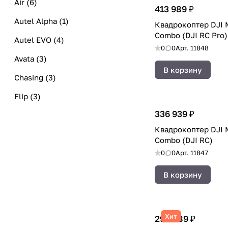
Air
(
6
)
413 989 ₽
Autel Alpha
(
1
)
Квадрокоптер DJI M
Combo (DJI RC Pro)
Autel EVO
(
4
)
0
0
Арт.
11848
Avata
(
3
)
В корзину
Chasing
(
3
)
Flip
(
3
)
336 939 ₽
FlyCart
(
1
)
Квадрокоптер DJI M
FPV
(
4
)
Combo (DJI RC)
Inspire
(
2
)
0
0
Арт.
11847
Matrice
(
6
)
В корзину
Mavic
(
19
)
Mini
(
13
)
Хит
298 989 ₽