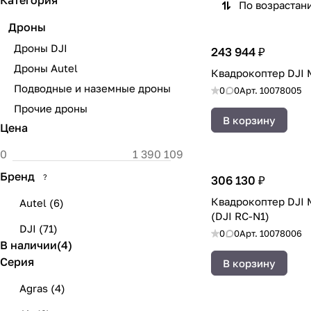
Категория
По возрастан
Дроны
Дроны DJI
243 944 ₽
Дроны Autel
Квадрокоптер DJI M
Подводные и наземные дроны
0
0
Арт.
10078005
Прочие дроны
В корзину
Цена
Бренд
?
306 130 ₽
Квадрокоптер DJI 
Autel
(
6
)
(DJI RC-N1)
DJI
(
71
)
0
0
Арт.
10078006
В наличии
(
4
)
Серия
В корзину
Agras
(
4
)