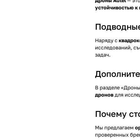
Дроны Autel
— эт
устойчивостью к
Подводные
Наряду с
квадрок
исследований, съ
задач.
Дополнител
В разделе «Дроны
дронов
для иссле
Почему ст
Мы предлагаем
о
проверенных бре