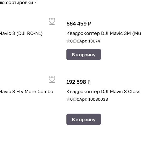
ию сортировки
664 459 ₽
avic 3 (DJI RC-N1)
Квадрокоптер DJI Mavic 3M (Mul
0
0
Арт.
13074
В корзину
192 598 ₽
Mavic 3 Fly More Combo
Квадрокоптер DJI Mavic 3 Classi
0
0
Арт.
10080038
В корзину