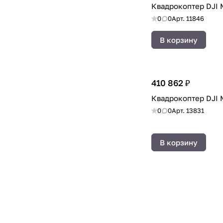
Neo
(
3
)
Квадрокоптер DJI M
YF4
(
1
)
0
0
Арт.
11846
В корзину
410 862 ₽
Квадрокоптер DJI M
0
0
Арт.
13831
В корзину