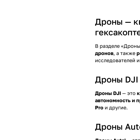
Дроны — к
гексакопт
В разделе «Дрон
дронов
, а также
р
исследователей и
Дроны DJI
Дроны DJI
— это
к
автономность и 
Pro
и другие.
Дроны Aut