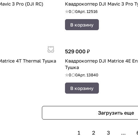
avic 3 Pro (DJI RC)
Квадрокоптер DJI Mavic 3 Pro 
0
0
Арт.
12516
В корзину
529 000 ₽
atrice 4T Thermal Тушка
Квадрокоптер DJI Matrice 4E En
Тушка
0
0
Арт.
13840
В корзину
Загрузить еще
1
2
3
...