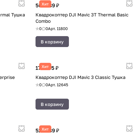
Хит
569 239 ₽
rmal Тушка
Квадрокоптер DJI Mavic 3T Thermal Basic
Combo
0
0
Арт.
11800
В корзину
Хит
172 385 ₽
erprise
Квадрокоптер DJI Mavic 3 Classic Тушка
0
0
Арт.
12645
В корзину
Хит
523 239 ₽