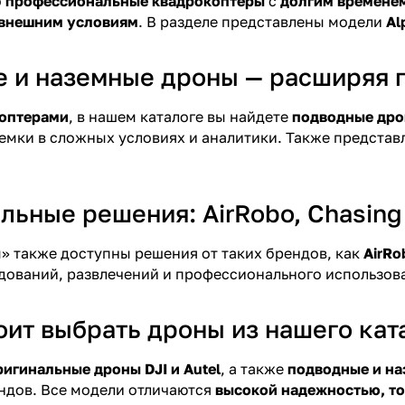
о
профессиональные квадрокоптеры
с
долгим временем
 внешним условиям
. В разделе представлены модели
Al
 и наземные дроны — расширяя 
оптерами
, в нашем каталоге вы найдете
подводные др
емки в сложных условиях и аналитики. Также предста
ьные решения: AirRobo, Chasing 
» также доступны решения от таких брендов, как
AirRo
дований, развлечений и профессионального использов
оит выбрать дроны из нашего кат
ригинальные дроны DJI и Autel
, а также
подводные и н
ндов. Все модели отличаются
высокой надежностью, т