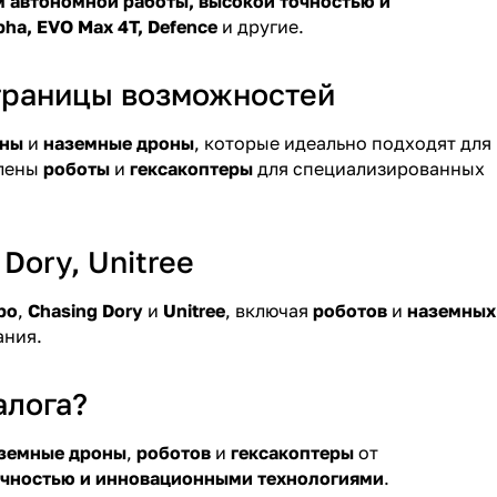
 автономной работы, высокой точностью и
pha, EVO Max 4T, Defence
и другие.
границы возможностей
оны
и
наземные дроны
, которые идеально подходят для
влены
роботы
и
гексакоптеры
для специализированных
Dory, Unitree
bo
,
Chasing Dory
и
Unitree
, включая
роботов
и
наземных
ания.
алога?
аземные дроны
,
роботов
и
гексакоптеры
от
очностью и инновационными технологиями
.