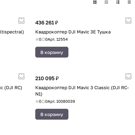
436 261 ₽
tispectral)
Квадрокоптер DJI Mavic 3E Тушка
0
0
Арт.
12554
В корзину
210 095 ₽
c (DJI RC)
Квадрокоптер DJI Mavic 3 Classic (DJI RC-
N1)
0
0
Арт.
10080039
В корзину