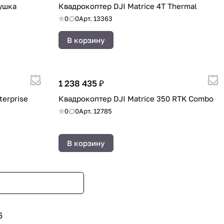
Тушка
Квадрокоптер DJI Matrice 4T Thermal
0
0
Арт.
13363
В корзину
1 238 435 ₽
terprise
Квадрокоптер DJI Matrice 350 RTK Combo
0
0
Арт.
12785
В корзину
6