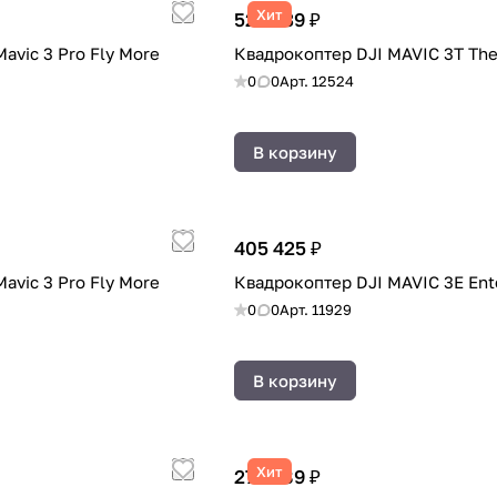
Хит
523 239 ₽
avic 3 Pro Fly More
Квадрокоптер DJI MAVIC 3T The
0
0
Арт.
12524
В корзину
405 425 ₽
avic 3 Pro Fly More
Квадрокоптер DJI MAVIC 3E Ent
0
0
Арт.
11929
В корзину
Хит
275 989 ₽