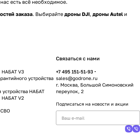
 нас есть всё необходимое.
остей заказа
. Выбирайте
дроны DJI
,
дроны Autel
и
Связаться с нами
 НАБАТ V3
+7 495 151-51-93
арантийного устройства
sales@godrone.ru
г. Москва, Большой Симоновский
я устройства НАБАТ
переулок, 2
 НАБАТ V2
Подписаться
на новости и акции
 СВО