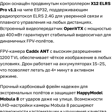
Дрон оснащён продвинутым контроллером
X12 ELRS
Pro v1.1
на чипе ESP32, поддерживающим
радиопротокол ELRS 2.4G для уверенной связи и
плавного управления на любых дистанциях.
Встроенный видеопередатчик
OpenVTX
с мощностью
до 400 мВт гарантирует стабильный видеосигнал для
динамичных FPV-полётов.
FPV-камера
Caddx ANT
с высоким разрешением
1200 TVL обеспечивает чёткое изображение в любых
условиях. Дрон работает на аккумуляторах 1S–2S,
что позволяет летать до 4+ минут в активном
режиме.
Прочный карбоновый фрейм надежен для
экстремальных полётов и защищает
HappyModel
Mobula 8
от ударов даже на улице. Возможности
UHD-настройки камеры Mobula 8 расширяют
возможности кастомизации и улучшения качества