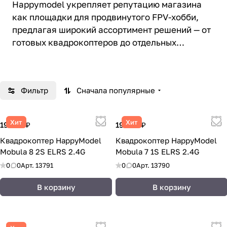
Happymodel укрепляет репутацию магазина
как площадки для продвинутого FPV-хобби,
предлагая широкий ассортимент решений — от
готовых квадрокоптеров до отдельных
компонентов. Бренд закрывает важный
сегмент рынка компактных и гоночных FPV-
дронов, обеспечивая стабильный спрос среди
Фильтр
Сначала популярные
активного сообщества пилотов.
Хит
Хит
19 903 ₽
19 250 ₽
Квадрокоптер HappyModel
Квадрокоптер HappyModel
Mobula 8 2S ELRS 2.4G
Mobula 7 1S ELRS 2.4G
0
0
Арт.
13791
0
0
Арт.
13790
В корзину
В корзину