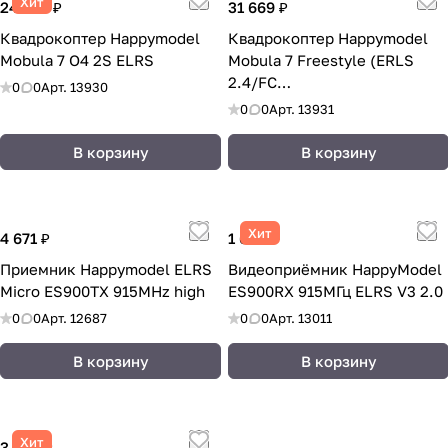
Хит
24 502 ₽
31 669 ₽
Квадрокоптер Happymodel
Квадрокоптер Happymodel
Mobula 7 O4 2S ELRS
Mobula 7 Freestyle (ERLS
2.4/FC
0
0
Арт.
13930
STM32F411/HDZeroLux/40мм
0
0
Арт.
13931
)
В корзину
В корзину
Хит
4 671 ₽
1 658 ₽
Приемник Happymodel ELRS
Видеоприёмник HappyModel
Micro ES900TX 915MHz high
ES900RX 915МГц ELRS V3 2.0
0
0
Арт.
12687
0
0
Арт.
13011
В корзину
В корзину
Хит
3 840 ₽