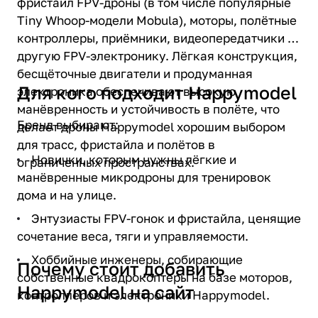
фристайл FPV-дроны (в том числе популярные
Tiny Whoop-модели Mobula), моторы, полётные
контроллеры, приёмники, видеопередатчики и
другую FPV-электронику. Лёгкая конструкция,
бесщёточные двигатели и продуманная
Для кого подходит Happymodel
электроника обеспечивают высокую
манёвренность и устойчивость в полёте, что
Бренд выбирают:
делает дроны Happymodel хорошим выбором
для трасс, фристайла и полётов в
Новички, которым нужны лёгкие и
ограниченных пространствах.
манёвренные микродроны для тренировок
дома и на улице.
Энтузиасты FPV-гонок и фристайла, ценящие
сочетание веса, тяги и управляемости.
Хоббийные инженеры, собирающие
Почему стоит добавить
собственные квадрокоптеры на базе моторов,
Happymodel на сайт
контроллеров и электроники Happymodel.