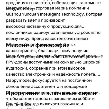
продвинутых пилотов, собирающих кастомные
Happymodel — торговая марка компании
квадрокоптеры.
Quzhou Yunduan Intelligent Technology, которая
разрабатывает и производит
высококачественную продукцию для
поклонников радиоуправляемых устройств по
всему миру. Бренд известен сочетанием
Миссия и философия
доступной цены и хороших лётных
характеристик, благодаря чему получил
Цель бренда — сделать быстрые и манёвренные
широкое распространение в FPV-сообществе.
FPV-дроны доступными максимально широкой
аудитории, сохранив при этом высокое
качество электроники и надёжность полёта.
Happymodel фокусируется на постоянном
обновлении ассортимента и поддержке
Продукция и ключевые серии
современных технологий управления и связи,
чтобы соответствовать ожиданиям хобби- и
Линейка бренда включает гоночные и
про-пилотов.