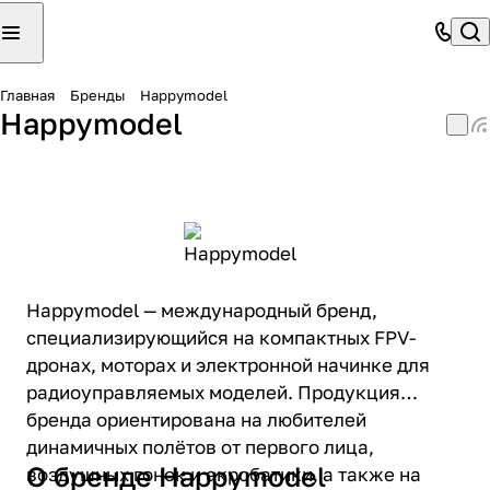
Главная
Бренды
Happymodel
Happymodel
Happymodel — международный бренд,
специализирующийся на компактных FPV-
дронах, моторах и электронной начинке для
радиоуправляемых моделей. Продукция
бренда ориентирована на любителей
динамичных полётов от первого лица,
О бренде Happymodel
воздушных гонок и акробатики, а также на