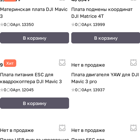
Материнская плата DJI Mavic
Плата подмены координат
3
DJI Маtriсе 4Т
0
0
Арт.
13350
0
0
Арт.
13999
В корзину
В корзину
Хит
9 910 ₽
Нет в продаже
Плата питания ESC для
Плата двигателя YAW для DJI
квадрокоптера DJI Mavic 3
Mavic 3 pro
0
0
Арт.
12045
0
0
Арт.
13937
В корзину
Нет в продаже
Нет в продаже
Плата USB пульта управления
Плата ESC для