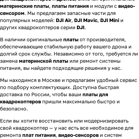
материнские платы
,
платы питания
и модули с
видео-
сенсором
. Мы предлагаем запасные части для
популярных моделей:
DJI Air
,
DJI Mavic
,
DJI Mini
и
других квадрокоптеров серии
DJI
.
В наличии оригинальные
платы
от производителя,
обеспечивающие стабильную работу вашего дрона и
долгий срок службы. Независимо от того, требуется ли
замена
материнской платы
или ремонт системы
питания, вы найдете подходящие решения у нас.
Мы находимся в Москве и предлагаем удобный сервис
по подбору комплектующих. Доступна быстрая
доставка по России, чтобы ваши
платы для
квадрокоптеров
пришли максимально быстро и
безопасно.
Если вы хотите восстановить или модернизировать
свой квадрокоптер — у нас есть все необходимое для
ремонта
плат питания
,
видео-сенсоров
и систем