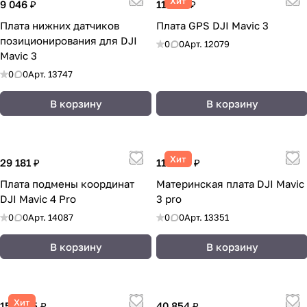
Хит
9 046 ₽
11 489 ₽
Плата нижних датчиков
Плата GPS DJI Mavic 3
позиционирования для DJI
0
0
Арт.
12079
Mavic 3
0
0
Арт.
13747
В корзину
В корзину
Хит
29 181 ₽
119 179 ₽
Плата подмены координат
Материнская плата DJI Mavic
DJI Маviс 4 Pro
3 pro
0
0
Арт.
14087
0
0
Арт.
13351
В корзину
В корзину
Хит
157 485 ₽
40 854 ₽