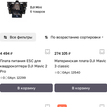
DJI Mini
6 товаров
Все фильтры
По возрастанию сортировки
4 494 ₽
274 105 ₽
Плата питания ESC для
Материнская плата DJI Mavic
квадрокоптера DJI Mavic 2
3 classic
Pro
0
0
Арт.
13540
0
0
Арт.
12299
В корзину
В корзину