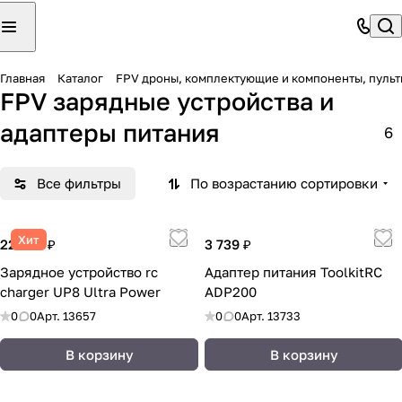
Главная
Каталог
FPV дроны, комплектующие и компоненты, пульт
FPV зарядные устройства и
адаптеры питания
6
Все фильтры
По возрастанию сортировки
Хит
22 962 ₽
3 739 ₽
Зарядное устройство rc
Адаптер питания ToolkitRC
charger UP8 Ultra Power
ADP200
0
0
Арт.
13657
0
0
Арт.
13733
В корзину
В корзину