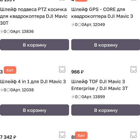
Шлейф подвеса PTZ косичка
Шлейф GPS - CORE для
для квадрокоптера DJI Mavic
квадрокоптера DJI Mavic 3
30T
0
0
Арт.
12049
0
0
Арт.
13836
В корзину
В корзину
Хит
3 105 ₽
966 ₽
Шлейф 4 in 1 для DJI Mavic 3
Шлейф TOF DJI Mavic 3
Enterprise / DJI Mavic 3T
0
0
Арт.
12038
0
0
Арт.
13899
В корзину
В корзину
Хит
7 342 ₽
887 ₽