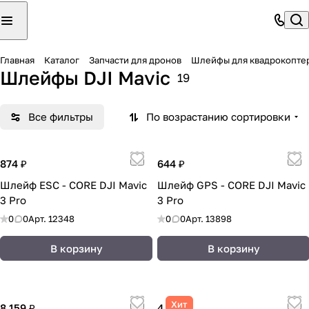
Главная
Каталог
Запчасти для дронов
Шлейфы для квадрокопте
Шлейфы DJI Mavic
19
Все фильтры
По возрастанию сортировки
874 ₽
644 ₽
Шлейф ESC - CORE DJI Mavic
Шлейф GPS - CORE DJI Mavic
3 Pro
3 Pro
0
0
Арт.
12348
0
0
Арт.
13898
В корзину
В корзину
Хит
8 159 ₽
4 132 ₽