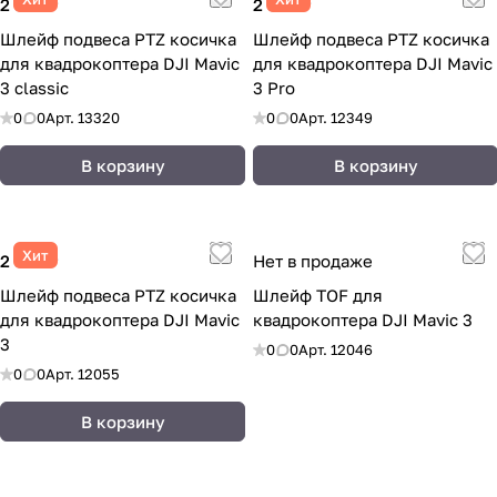
2 323 ₽
2 323 ₽
Шлейф подвеса PTZ косичка
Шлейф подвеса PTZ косичка
для квадрокоптера DJI Mavic
для квадрокоптера DJI Mavic
3 classic
3 Pro
0
0
Арт.
13320
0
0
Арт.
12349
В корзину
В корзину
Хит
2 323 ₽
Нет в продаже
Шлейф подвеса PTZ косичка
Шлейф TOF для
для квадрокоптера DJI Mavic
квадрокоптера DJI Mavic 3
3
0
0
Арт.
12046
0
0
Арт.
12055
В корзину