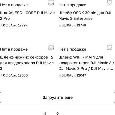
Нет в продаже
Нет в продаже
Шлейф ESC - CORE DJI Mavic
Шлейф OSDK 30 pin для DJI
2 Pro
Mavic 3 Enterprise
0
0
Арт.
12297
0
0
Арт.
13749
Нет в продаже
Нет в продаже
Шлейф нижних сенсоров Т2
Шлейф WIFI - MAIN для
для квадрокопера DJI Mavic
квадракоптеров DJI Mavic 3 /
3
DJI Mavic 3 Pro / DJI Mavic 3
Classic
0
0
Арт.
12050
0
0
Арт.
12047
Загрузить еще
1
2