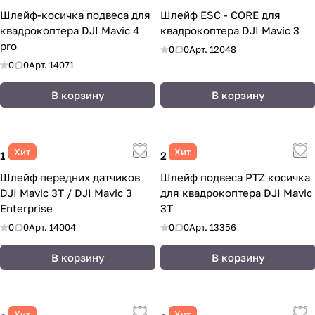
Шлейф-косичка подвеса для
Шлейф ESC - CORE для
квадрокоптера DJI Mavic 4
квадрокоптера DJI Mavic 3
pro
0
0
Арт.
12048
0
0
Арт.
14071
В корзину
В корзину
Хит
Хит
1 424 ₽
2 323 ₽
Шлейф передних датчиков
Шлейф подвеса PTZ косичка
DJI Mavic 3T / DJI Mavic 3
для квадрокоптера DJI Mavic
Enterprise
3T
0
0
Арт.
14004
0
0
Арт.
13356
В корзину
В корзину
Хит
Хит