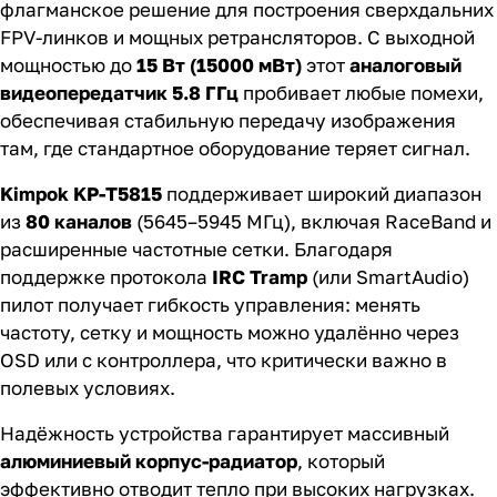
флагманское решение для построения сверхдальних
FPV-линков и мощных ретрансляторов. С выходной
мощностью до
15 Вт (15000 мВт)
этот
аналоговый
видеопередатчик 5.8 ГГц
пробивает любые помехи,
обеспечивая стабильную передачу изображения
там, где стандартное оборудование теряет сигнал.
Kimpok KP-T5815
поддерживает широкий диапазон
из
80 каналов
(5645–5945 МГц), включая RaceBand и
расширенные частотные сетки. Благодаря
поддержке протокола
IRC Tramp
(или SmartAudio)
пилот получает гибкость управления: менять
частоту, сетку и мощность можно удалённо через
OSD или с контроллера, что критически важно в
полевых условиях.
Надёжность устройства гарантирует массивный
алюминиевый корпус-радиатор
, который
эффективно отводит тепло при высоких нагрузках.