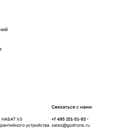
ний
и
Связаться с нами
 НАБАТ V3
+7 495 151-51-93
арантийного устройства
sales@godrone.ru