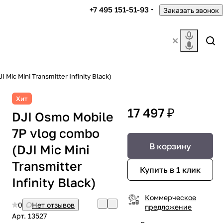
+7 495 151-51-93
Заказать звонок
Mic Mini Transmitter Infinity Black)
Хит
17 497 ₽
DJI Osmo Mobile
7P vlog combo
В корзину
(DJI Mic Mini
Transmitter
Купить в 1 клик
Infinity Black)
Коммерческое
0
Нет отзывов
предложение
Арт.
13527