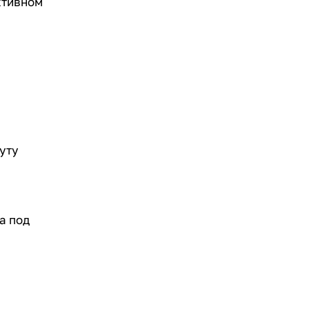
ктивном
нуту
а под