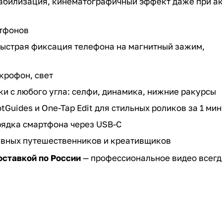
стабилизация, кинематографичный эффект даже при а
ртфонов
быстрая фиксация телефона на магнитный зажим,
крофон, свет
ки с любого угла: селфи, динамика, нижние ракурсы
Guides и One-Tap Edit для стильных роликов за 1 ми
рядка смартфона через USB-C
тивных путешественников и креативщиков
оставкой по России
— профессиональное видео всегд