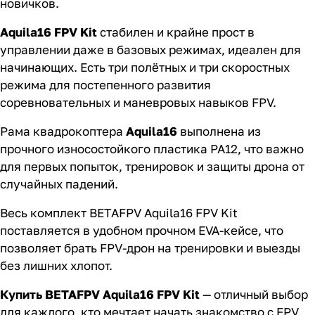
новичков.
Aquila16 FPV Kit
стабилен и крайне прост в
управлении даже в базовых режимах, идеален для
начинающих. Есть три полётных и три скоростных
режима для постепенного развития
соревновательных и маневровых навыков FPV.
Рама квадрокоптера
Aquila16
выполнена из
прочного износостойкого пластика PA12, что важно
для первых попыток, тренировок и защиты дрона от
случайных падений.
Весь комплект BETAFPV Aquila16 FPV Kit
поставляется в удобном прочном EVA-кейсе, что
позволяет брать FPV-дрон на тренировки и выезды
без лишних хлопот.
Купить BETAFPV Aquila16 FPV Kit
— отличный выбор
для каждого, кто мечтает начать знакомство с FPV.