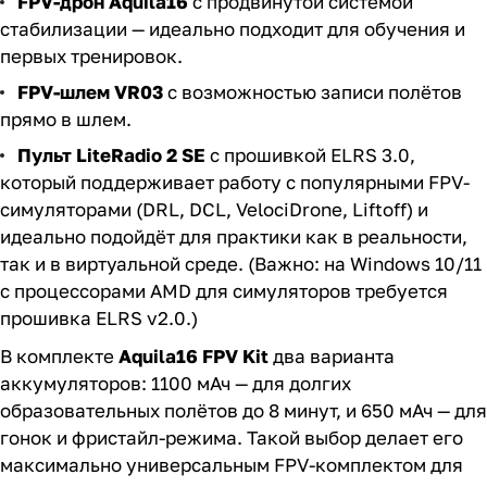
FPV-дрон Aquila16
с продвинутой системой
стабилизации — идеально подходит для обучения и
первых тренировок.
FPV-шлем VR03
с возможностью записи полётов
прямо в шлем.
Пульт LiteRadio 2 SE
с прошивкой ELRS 3.0,
который поддерживает работу с популярными FPV-
симуляторами (DRL, DCL, VelociDrone, Liftoff) и
идеально подойдёт для практики как в реальности,
так и в виртуальной среде. (Важно: на Windows 10/11
с процессорами AMD для симуляторов требуется
прошивка ELRS v2.0.)
В комплекте
Aquila16 FPV Kit
два варианта
аккумуляторов: 1100 мАч — для долгих
образовательных полётов до 8 минут, и 650 мАч — для
гонок и фристайл-режима. Такой выбор делает его
максимально универсальным FPV-комплектом для