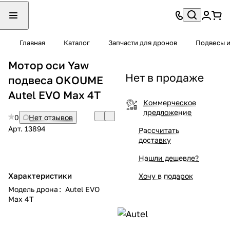
Главная
Каталог
Запчасти для дронов
Подвесы и
Мотор оси Yaw
Нет в продаже
подвеса OKOUME
Autel EVO Max 4T
Коммерческое
предложение
0
Нет отзывов
Арт.
13894
Рассчитать
доставку
Нашли дешевле?
Характеристики
Хочу в подарок
Модель дрона
:
Autel EVO
Max 4T