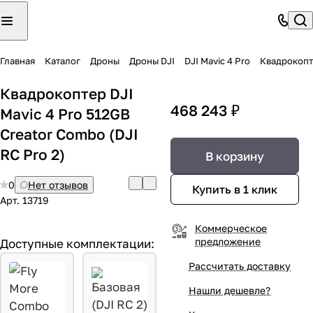
Главная
Каталог
Дроны
Дроны DJI
DJI Mavic 4 Pro
Квадрокопте
Квадрокоптер DJI
468 243 ₽
Mavic 4 Pro 512GB
Creator Combo (DJI
RC Pro 2)
В корзину
0
Нет отзывов
Купить в 1 клик
Арт.
13719
Коммерческое
предложение
Доступные комплектации:
Рассчитать доставку
Нашли дешевле?