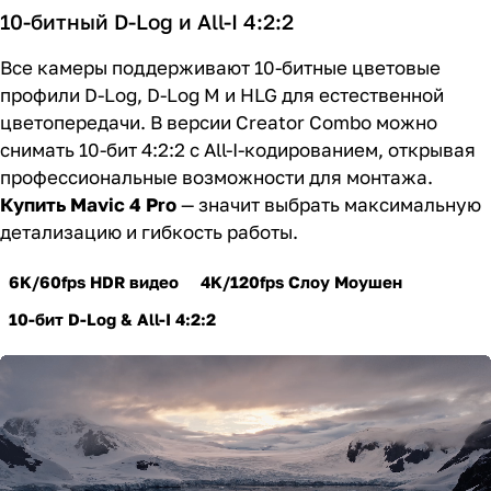
10-битный D-Log и All-I 4:2:2
Все камеры поддерживают 10-битные цветовые
профили D-Log, D-Log M и HLG для естественной
цветопередачи. В версии Creator Combo можно
снимать 10-бит 4:2:2 с All-I-кодированием, открывая
профессиональные возможности для монтажа.
Купить Mavic 4 Pro
— значит выбрать максимальную
детализацию и гибкость работы.
6K/60fps HDR видео
4K/120fps Слоу Моушен
10-бит D-Log & All-I 4:2:2