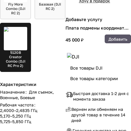
Хочу в подарок
Fly More
Базовая (DJI
Combo (DJI
RC 2)
RC 2)
Добавьте услугу
Плата подмены координат
для DJI Mavic 4 и линейки
Добавить
45 000 ₽
Matrice 4 (Услуга)
512GB
Creator
Combo (DJI
RC Pro 2)
Все товары DJI
Все товары категории
Характеристики
Назначение
:
Для съемок,
Быстрая доставка 1-2 дня с
Военные, Боевые
момента заказа
Рабочая частота
:
Вернем или обменяем на
2,4000–2,4835 ГГц
другой товар в течение 14
5,170–5,250 ГГц
дней
5,725–5,850 ГГц
Гарантия качества на всю