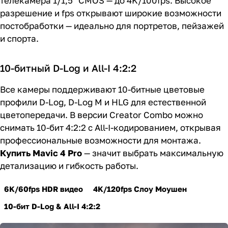
телекамера 1/1,5" CMOS — до 4K/100fps. Высокое
разрешение и fps открывают широкие возможности
постобработки — идеально для портретов, пейзажей
и спорта.
10-битный D-Log и All-I 4:2:2
Все камеры поддерживают 10-битные цветовые
профили D-Log, D-Log M и HLG для естественной
цветопередачи. В версии Creator Combo можно
снимать 10-бит 4:2:2 с All-I-кодированием, открывая
профессиональные возможности для монтажа.
Купить Mavic 4 Pro
— значит выбрать максимальную
детализацию и гибкость работы.
6K/60fps HDR видео
4K/120fps Слоу Моушен
10-бит D-Log & All-I 4:2:2