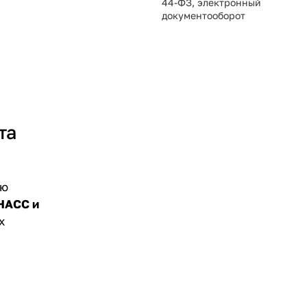
44-ФЗ, электронный
документооборот
та
ую
НАСС и
х