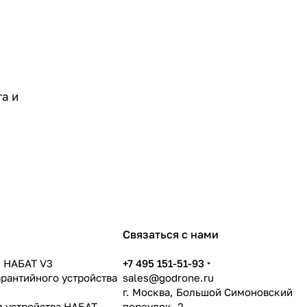
а и
Связаться с нами
 НАБАТ V3
+7 495 151-51-93
арантийного устройства
sales@godrone.ru
г. Москва, Большой Симоновский
я устройства НАБАТ
переулок, 2