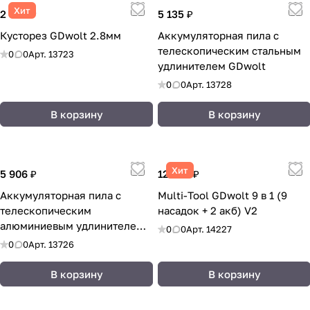
Хит
2 500 ₽
5 135 ₽
Кусторез GDwolt 2.8мм
Аккумуляторная пила с
телескопическим стальным
0
0
Арт.
13723
удлинителем GDwolt
0
0
Арт.
13728
В корзину
В корзину
Хит
5 906 ₽
12 639 ₽
Аккумуляторная пила с
Multi-Tool GDwolt 9 в 1 (9
телескопическим
насадок + 2 акб) V2
алюминиевым удлинителем
0
0
Арт.
14227
GDwolt
0
0
Арт.
13726
В корзину
В корзину