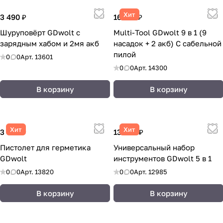
Хит
3 490 ₽
16 913 ₽
Шуруповёрт GDwolt с
Multi-Tool GDwolt 9 в 1 (9
зарядным хабом и 2мя акб
насадок + 2 акб) С сабельной
пилой
0
0
Арт.
13601
0
0
Арт.
14300
В корзину
В корзину
Хит
Хит
3 840 ₽
13 038 ₽
Пистолет для герметика
Универсальный набор
GDwolt
инструментов GDwolt 5 в 1
0
0
Арт.
13820
0
0
Арт.
12985
В корзину
В корзину