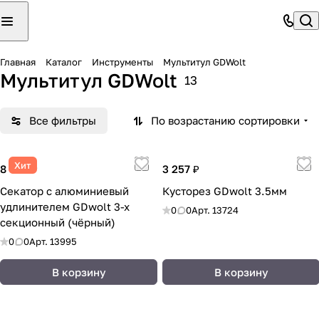
Главная
Каталог
Инструменты
Мультитул GDWolt
Мультитул GDWolt
13
Все фильтры
По возрастанию сортировки
Хит
8 050 ₽
3 257 ₽
Секатор c алюминиевый
Кусторез GDwolt 3.5мм
удлинителем GDwolt 3-х
0
0
Арт.
13724
секционный (чёрный)
0
0
Арт.
13995
В корзину
В корзину