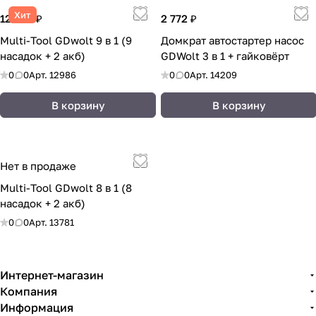
Хит
12 244 ₽
2 772 ₽
Multi-Tool GDwolt 9 в 1 (9
Домкрат автостартер насос
насадок + 2 акб)
GDWolt 3 в 1 + гайковёрт
0
0
Арт.
12986
0
0
Арт.
14209
В корзину
В корзину
Нет в продаже
Multi-Tool GDwolt 8 в 1 (8
насадок + 2 акб)
0
0
Арт.
13781
Интернет-магазин
Компания
Информация