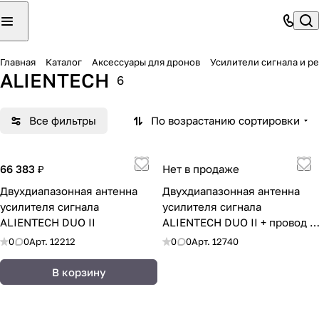
Главная
Каталог
Аксессуары для дронов
Усилители сигнала и р
ALIENTECH
6
Все фильтры
По возрастанию сортировки
66 383 ₽
Нет в продаже
Двухдиапазонная антенна
Двухдиапазонная антенна
усилителя сигнала
усилителя сигнала
ALIENTECH DUO II
ALIENTECH DUO II + провод 8
метров
0
0
Арт.
12212
0
0
Арт.
12740
В корзину