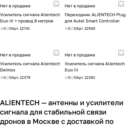
Нет в продаже
Нет в продаже
Усилитель сигнала Alientech
Переходник ALIENTECH Plug
Duo III + провод 8 метров
для Autel Smart Controller
0
0
Арт.
12741
0
0
Арт.
12566
Нет в продаже
Нет в продаже
Усилитель сигнала Alientech
Усилитель сигнала Alientech
Deimox
Duo III
0
0
Арт.
12379
0
0
Арт.
12382
ALIENTECH — антенны и усилители
сигнала для стабильной связи
дронов в Москве с доставкой по