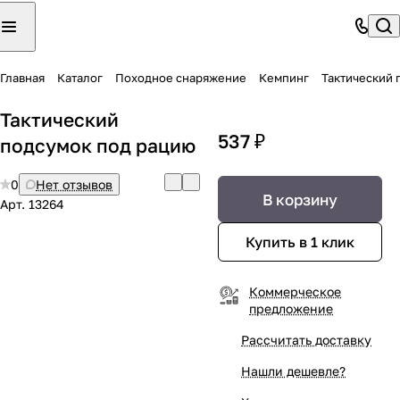
Главная
Каталог
Походное снаряжение
Кемпинг
Тактический 
Тактический
537 ₽
подсумок под рацию
0
Нет отзывов
В корзину
Арт.
13264
Купить в 1 клик
Коммерческое
предложение
Рассчитать доставку
Нашли дешевле?