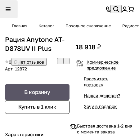
Главная
Каталог
Походное снаряжение
Радиост
Рация Anytone AT-
18 918 ₽
D878UV II Plus
0
Нет отзывов
Коммерческое
предложение
Арт.
12872
Рассчитать
доставку
В корзину
Нашли дешевле?
Хочу в подарок
Купить в 1 клик
Быстрая доставка 1-2 дня
с момента заказа
Характеристики