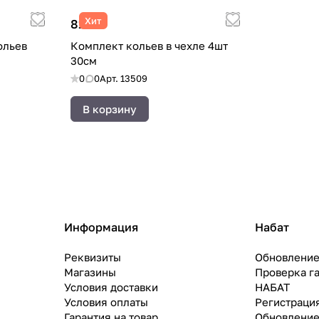
Хит
816 ₽
ольев
Комплект кольев в чехле 4шт
30см
0
0
Арт.
13509
В корзину
Информация
Набат
Реквизиты
Обновление
Магазины
Проверка г
Условия доставки
НАБАТ
Условия оплаты
Регистраци
Гарантия на товар
Обновление