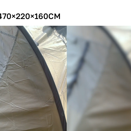
 470×220×160CM