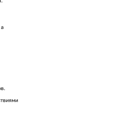
.
 а
в.
ствиями