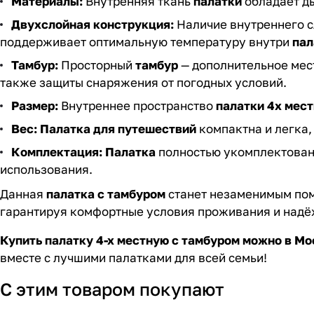
Материалы:
Внутренняя ткань
палатки
обладает д
Двухслойная конструкция:
Наличие внутреннего с
поддерживает оптимальную температуру внутри
пал
Тамбур:
Просторный
тамбур
— дополнительное мест
также защиты снаряжения от погодных условий.
Размер:
Внутреннее пространство
палатки 4х мес
Вес:
Палатка для путешествий
компактна и легка,
Комплектация:
Палатка
полностью укомплектован
использования.
Данная
палатка с тамбуром
станет незаменимым пом
гарантируя комфортные условия проживания и надё
Купить палатку 4-х местную с тамбуром можно в Мо
вместе с лучшими палатками для всей семьи!
С этим товаром покупают