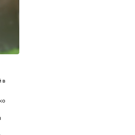
 в
ко
й