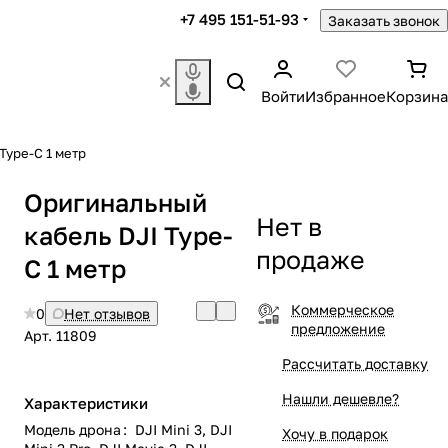
+7 495 151-51-93
Заказать звонок
Войти
Избранное
Корзина
Type-C 1 метр
Оригинальный
Нет в
кабель DJI Type-
продаже
C 1 метр
Коммерческое
0
Нет отзывов
предложение
Арт.
11809
Рассчитать доставку
Нашли дешевле?
Характеристики
Модель дрона
:
DJI Mini 3, DJI
Хочу в подарок