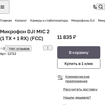
Главная
Каталог
Камеры и стабилизаторы
Микрофоны DJI
Микр
Микрофон DJI MIC 2
11 835 ₽
(1 TX + 1 RX) (FCC)
0
Нет отзывов
В корзину
Арт.
12712
Купить в 1 клик
Коммерческое
предложение
Рассчитать доставку
Нашли дешевле?