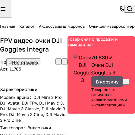
Главная
Каталог
Аксессуары для дронов
Очки для квадрокоптер
FPV видео-очки DJI
Товар снят с продажи и
заменён на:
Goggles Integra
70 830 ₽
0
Нет отзывов
Очки DJI
Арт.
11785
Goggles 3
В корзину
Характеристики
Товар может
отличаться
Модель дрона
:
DJI Mini 3 Pro,
характеристиками
DJI Avata, DJI FPV, DJI Mavic 3,
и комплектацией
DJI Mavic 3 Classic, DJI Mavic 3
Pro, DJI Mavic 3 Cine, DJI Mavic
3 Pro Cine
Тип товара
:
Видео очки