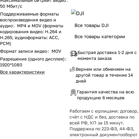
Максимальный битрейт видео
:
50 Мбит/с
Поддерживаемые форматы
воспроизведения видео и
Все товары DJI
аудио
:
MP4 и MOV (форматы
кодирования видео: H.264 и
Все товары категории
H.265; аудиоформаты: ACC,
PCM)
Формат записи видео
:
MOV
Быстрая доставка 1-2 дня с
момента заказа
Разрешение (одного дисплея)
:
1920*1080
Вернем или обменяем на
Все характеристики
другой товар в течение 14
дней
Гарантия качества на всю
продукцию 6 месяцев
Работаем с юрлицами: договор,
счёт с НДС и без, доставка по
всей РФ, КП за 15 минут.
Поддержка по 223-ФЗ, 44-ФЗ,
электронный документооборот