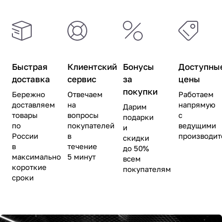
300D
o
300D
(12m)
(6m)
Быстрая
Клиентский
Бонусы
Доступны
доставка
сервис
за
цены
покупки
Бережно
Отвечаем
Работаем
доставляем
на
напрямую
Дарим
товары
вопросы
с
подарки
по
покупателей
ведущими
и
России
в
производи
скидки
в
течение
до 50%
максимально
5 минут
всем
короткие
покупателям
сроки