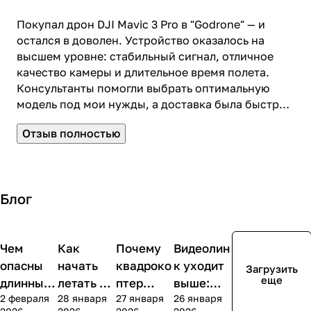
Покупал дрон DJI Mavic 3 Pro в "Godrone" — и
остался в доволен. Устройство оказалось на
высшем уровне: стабильный сигнал, отличное
качество камеры и длительное время полета.
Консультанты помогли выбрать оптимальную
модель под мои нужды, а доставка была быстрой
и без проблем. Рекомендую!
Отзыв полностью
Блог
Чем
Как
Почему
Видеолин
Обзоры
Обзоры
Новости
опасны
начать
квадроко
к уходит
Загрузить
еще
длинные
летать на
птер
выше:
2 февраля
28 января
27 января
26 января
кабели
FPV-
летит
расширен