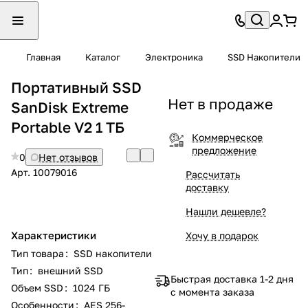
Главная
Каталог
Электроника
SSD Накопители
Портативный SSD
Нет в продаже
SanDisk Extreme
Portable V2 1 ТБ
Коммерческое
предложение
0
Нет отзывов
Арт.
10079016
Рассчитать
доставку
Нашли дешевле?
Характеристики
Хочу в подарок
Тип товара
:
SSD накопители
Тип
:
внешний SSD
Быстрая доставка 1-2 дня
Объем SSD
:
1024 ГБ
с момента заказа
Особенности
:
AES 256-