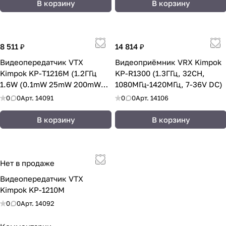
В корзину
В корзину
8 511 ₽
14 814 ₽
Видеопередатчик VTX
Видеоприёмник VRX Kimpok
Kimpok KP-T1216M (1.2ГГц
KP-R1300 (1.3ГГц, 32CH,
1.6W (0.1mW 25mW 200mW
1080МГц-1420МГц, 7-36V DC)
1600mW) 8CH
0
0
Арт.
14091
0
0
Арт.
14106
1080МГц-1360МГц 7-36V DC)
В корзину
В корзину
Нет в продаже
Видеопередатчик VTX
Kimpok KP-1210M
0
0
Арт.
14092