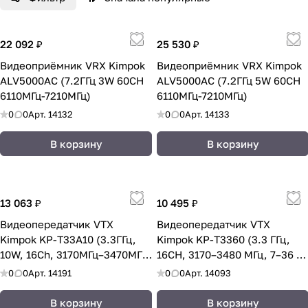
работающих с БПЛА и спецтехникой, и
позволяет закрыть нишу, где стандартные
«хоббийные» видеопередатчики уже не
22 092 ₽
25 530 ₽
справляются по дальности и устойчивости
Видеоприёмник VRX Kimpok
Видеоприёмник VRX Kimpok
сигнала.
ALV5000AC (7.2ГГц 3W 60CH
ALV5000AC (7.2ГГц 5W 60CH
6110МГц-7210МГц)
6110МГц-7210МГц)
0
0
Арт.
14132
0
0
Арт.
14133
В корзину
В корзину
13 063 ₽
10 495 ₽
Видеопередатчик VTX
Видеопередатчик VTX
Kimpok KP-T33A10 (3.3ГГц,
Kimpok KP-T3360 (3.3 ГГц,
10W, 16Ch, 3170МГц–3470МГц,
16CH, 3170–3480 МГц, 7–36 В
15–36V DC, 4–8S)
DC, 6 Вт)
0
0
Арт.
14191
0
0
Арт.
14093
В корзину
В корзину