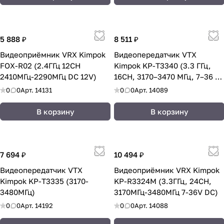
5 888 ₽
8 511 ₽
Видеоприёмник VRX Kimpok
Видеопередатчик VTX
FOX-R02 (2.4ГГц 12CH
Kimpok KP-T3340 (3.3 ГГц,
2410МГц-2290МГц DC 12V)
16CH, 3170–3470 МГц, 7–36 В
DC, 4 Вт)
0
0
Арт.
14131
0
0
Арт.
14089
В корзину
В корзину
7 694 ₽
10 494 ₽
Видеопередатчик VTX
Видеоприёмник VRX Kimpok
Kimpok KP-T3335 (3170-
KP-R3324M (3.3ГГц, 24CH,
3480MГц)
3170МГц-3480МГц 7-36V DC)
0
0
Арт.
14192
0
0
Арт.
14088