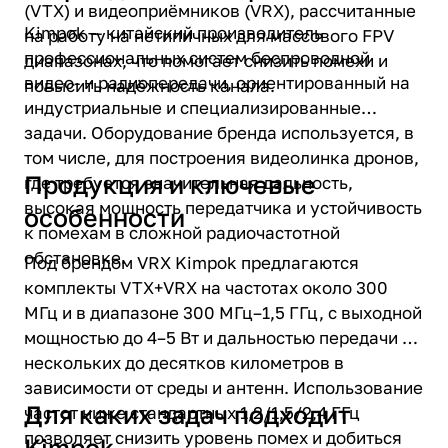
(VTX) и видеоприёмников (VRX), рассчитанные
Kimpok — китайский производитель
на работу на нетипичных для массового FPV
профессиональных систем беспроводной
диапазонах, что помогает снизить помехи и
видео- и радиопередачи, ориентированный на
повысить надёжность канала.
индустриальные и специализированные
задачи. Оборудование бренда используется, в
том числе, для построения видеолинка дронов,
Продукция и ключевые
где требуется значительная дальность,
высокая мощность передатчика и устойчивость
особенности
к помехам в сложной радиочастотной
обстановке.
Под брендом VRX Kimpok предлагаются
комплекты VTX+VRX на частотах около 300
МГц и в диапазоне 300 МГц–1,5 ГГц, с выходной
мощностью до 4–5 Вт и дальностью передачи от
нескольких до десятков километров в
зависимости от среды и антенн. Использование
Для каких задач подходит
частот ниже стандартных 1,2/1,5/2,4 ГГц
позволяет снизить уровень помех и добиться
Kimpok