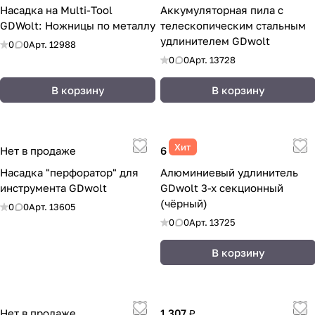
Насадка на Multi-Tool
Аккумуляторная пила с
GDWolt: Ножницы по металлу
телескопическим стальным
удлинителем GDwolt
0
0
Арт.
12988
0
0
Арт.
13728
В корзину
В корзину
Хит
Нет в продаже
6 933 ₽
Насадка "перфоратор" для
Алюминиевый удлинитель
инструмента GDwolt
GDwolt 3-х секционный
(чёрный)
0
0
Арт.
13605
0
0
Арт.
13725
В корзину
Нет в продаже
1 307 ₽