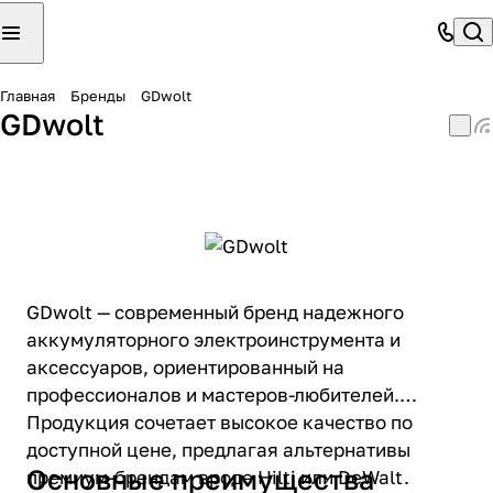
Главная
Бренды
GDwolt
GDwolt
GDwolt — современный бренд надежного
аккумуляторного электроинструмента и
аксессуаров, ориентированный на
профессионалов и мастеров-любителей.
Продукция сочетает высокое качество по
доступной цене, предлагая альтернативы
Основные преимущества
премиум-брендам вроде Hilti или DeWalt.