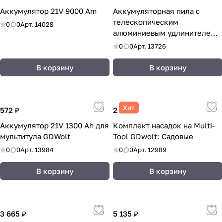
Аккумулятор 21V 9000 Am
Аккумуляторная пила с
телескопическим
0
0
Арт.
14028
алюминиевым удлинителем
GDwolt
0
0
Арт.
13726
В корзину
В корзину
Хит
572 ₽
2 277 ₽
Аккумулятор 21V 1300 Ah для
Комплект насадок на Multi-
мультитула GDWolt
Tool GDwolt: Садовые
0
0
Арт.
13984
0
0
Арт.
12989
В корзину
В корзину
3 665 ₽
5 135 ₽