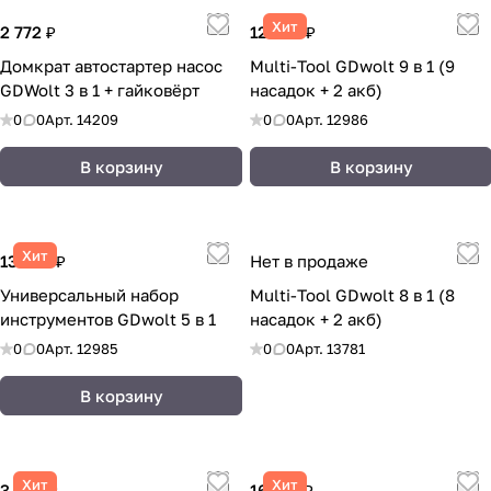
Хит
2 772 ₽
12 244 ₽
Домкрат автостартер насос
Multi-Tool GDwolt 9 в 1 (9
GDWolt 3 в 1 + гайковёрт
насадок + 2 акб)
0
0
Арт.
14209
0
0
Арт.
12986
В корзину
В корзину
Хит
13 038 ₽
Нет в продаже
Универсальный набор
Multi-Tool GDwolt 8 в 1 (8
инструментов GDwolt 5 в 1
насадок + 2 акб)
0
0
Арт.
12985
0
0
Арт.
13781
В корзину
Хит
Хит
3 840 ₽
16 913 ₽