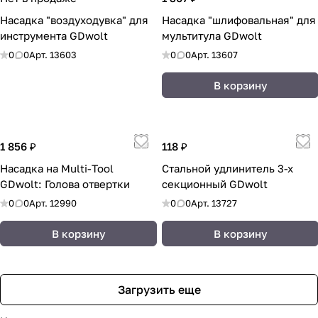
Насадка "воздуходувка" для
Насадка "шлифовальная" для
инструмента GDwolt
мультитула GDwolt
0
0
Арт.
13603
0
0
Арт.
13607
В корзину
1 856 ₽
118 ₽
Насадка на Multi-Tool
Стальной удлинитель 3-х
GDwolt: Голова отвертки
секционный GDwolt
0
0
Арт.
12990
0
0
Арт.
13727
В корзину
В корзину
Загрузить еще