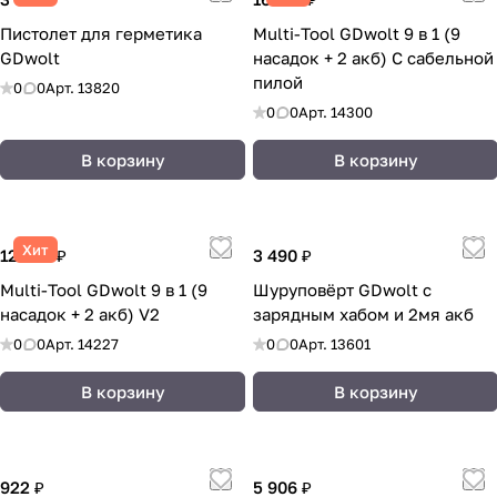
Пистолет для герметика
Multi-Tool GDwolt 9 в 1 (9
GDwolt
насадок + 2 акб) С сабельной
пилой
0
0
Арт.
13820
0
0
Арт.
14300
В корзину
В корзину
Хит
12 639 ₽
3 490 ₽
Multi-Tool GDwolt 9 в 1 (9
Шуруповёрт GDwolt с
насадок + 2 акб) V2
зарядным хабом и 2мя акб
0
0
Арт.
14227
0
0
Арт.
13601
В корзину
В корзину
922 ₽
5 906 ₽