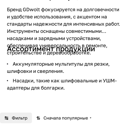
Бренд GDwolt фокусируется на долговечности
и удобстве использования, с акцентом на
стандарты надежности для интенсивных работ.
Инструменты оснащены совместимыми
насадками и зарядными устройствами,
обеспечивая универсальность в ремонте,
Ассортимент продукции
строительстве и деревообработке.
Аккумуляторные мультитулы для резки,
шлифовки и сверления.
Насадки, такие как шлифовальные и УШМ-
адаптеры для болгарки.​
Зарядные устройства и аксессуары для
совместимых батарей.
Фильтр
Сначала популярные