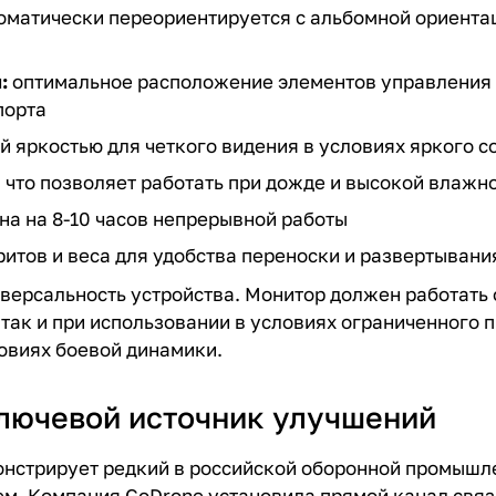
оматически переориентируется с альбомной ориентац
:
оптимальное расположение элементов управления д
порта
 яркостью для четкого видения в условиях яркого с
, что позволяет работать при дожде и высокой влажн
на на 8-10 часов непрерывной работы
итов и веса для удобства переноски и развертывани
иверсальность устройства. Монитор должен работать
 так и при использовании в условиях ограниченного 
ловиях боевой динамики.
ключевой источник улучшений
онстрирует редкий в российской оборонной промыш
м. Компания GoDrone установила прямой канал связ