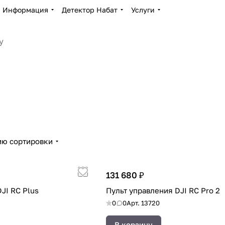
Информация
Детектор Набат
Услуги
ию сортировки
131 680 ₽
JI RC Plus
Пульт управления DJI RC Pro 2
0
0
Арт.
13720
В корзину