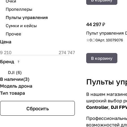
Очки
Пропеллеры
Пульты управления
44 297 ₽
Сумки и кейсы
Пульт управления D
Прочее
0
0
Арт.
10079076
Цена
В корзину
Бренд
?
DJI
(
6
)
В наличии
(
3
)
Пульты уп
Модель дрона
Тип товара
В нашем магазин
широкий выбор р
Controller
,
DJI FP
Сбросить
Профессиональн
возможностей для