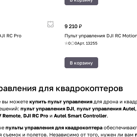
9 210 ₽
JI RC Pro
Пульт управления DJI RC Motion
0
0
Арт.
13255
В корзину
равления для квадрокоптеров
е вы можете
купить пульт управления
для дрона и квад
ешений:
пульт управления DJI
,
пульт управления Autel
V Remote
,
DJI RC Pro
и
Autel Smart Controller
.
ые
пульты управления для квадрокоптера
обеспечивают
 съемок и полетов. Независимо от того, нужен ли вам