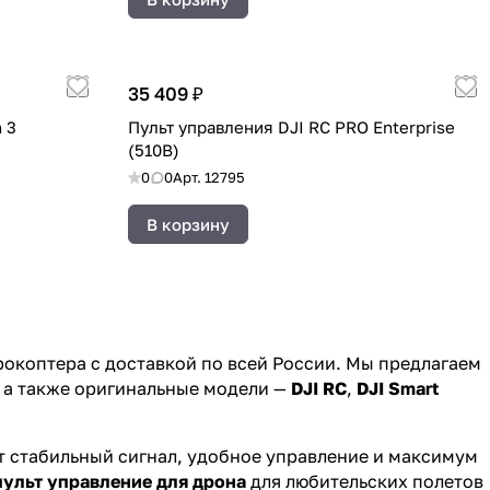
35 409 ₽
 3
Пульт управления DJI RC PRO Enterprise
(510B)
0
0
Арт.
12795
В корзину
рокоптера с доставкой по всей России. Мы предлагаем
, а также оригинальные модели —
DJI RC
,
DJI Smart
 стабильный сигнал, удобное управление и максимум
пульт управление для дрона
для любительских полетов