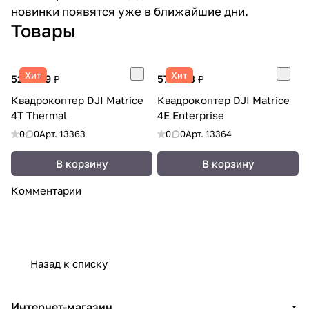
новинки появятся уже в ближайшие дни.
Товары
Хит
Хит
523 239 ₽
571 943 ₽
Квадрокоптер DJI Matrice
Квадрокоптер DJI Matrice
4T Thermal
4E Enterprise
0
0
Арт.
13363
0
0
Арт.
13364
В корзину
В корзину
Комментарии
Назад к списку
Интернет-магазин